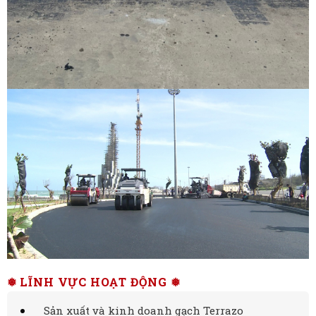
❅ LĨNH VỰC HOẠT ĐỘNG ❅
Sản xuất và kinh doanh gạch Terrazo