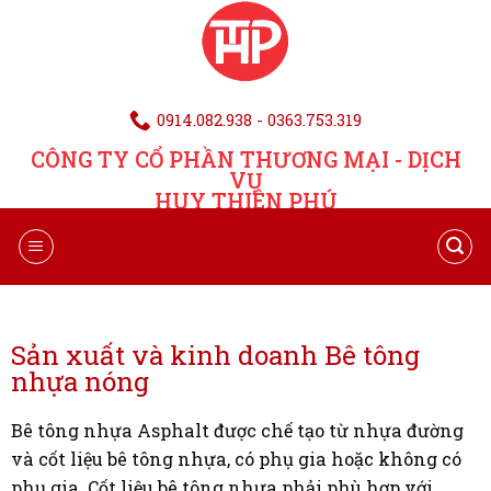
0914.082.938 - 0363.753.319
CÔNG TY CỔ PHẦN THƯƠNG MẠI - DỊCH
VỤ
HUY THIÊN PHÚ
Sản xuất và kinh doanh Bê tông
nhựa nóng
Bê tông nhựa Asphalt được chế tạo từ nhựa đường
và cốt liệu bê tông nhựa, có phụ gia hoặc không có
phụ gia. Cốt liệu bê tông nhựa phải phù hợp với